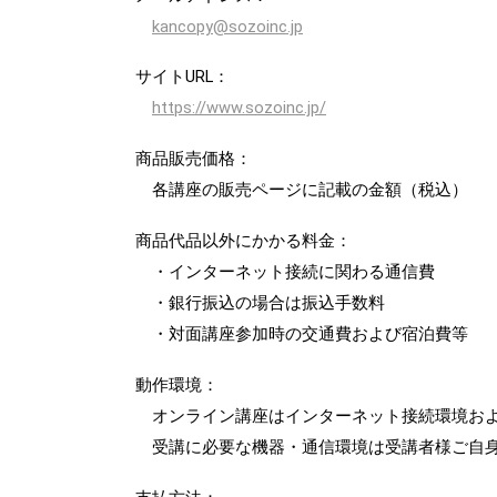
kancopy@sozoinc.jp
サイトURL
：
https://www.sozoinc.jp/
商品販売価格
：
各講座の販売ページに記載の金額（税込）
商品代品以外にかかる料金
：
・インターネット接続に関わる通信費
・銀行振込の場合は振込手数料
・対面講座参加時の交通費および宿泊費等
動作環境
：
オンライン講座はインターネット接続環境およ
受講に必要な機器・通信環境は受講者様ご自身