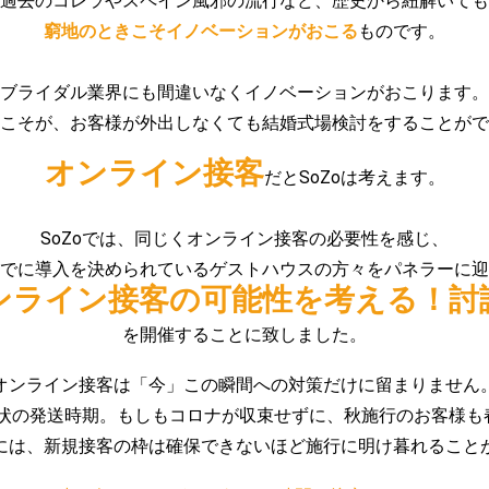
過去のコレラやスペイン風邪の流行など、歴史から紐解いても
窮地のときこそイノベーションがおこる
ものです。
ブライダル業界にも間違いなくイノベーションがおこります。
こそが、お客様が外出しなくても結婚式場検討をすることがで
オンライン接客
だとSoZoは考えます。
SoZoでは、同じくオンライン接客の必要性を感じ、
でに導入を決められているゲストハウスの方々をパネラーに迎
ンライン接客の可能性を考える！討
を開催することに致しました。
オンライン接客は「今」この瞬間への対策だけに留まりません
状の発送時期。もしもコロナが収束せずに、秋施行のお客様も
には、新規接客の枠は確保できないほど施行に明け暮れること