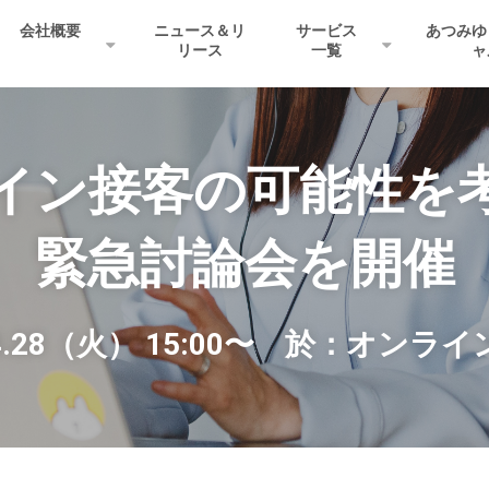
会社概要
ニュース＆リ
サービス
あつみゆ
リース
一覧
ャ
イン接客の可能性を
緊急討論会を開催
4.28（火） 15:00〜　於：オンライ