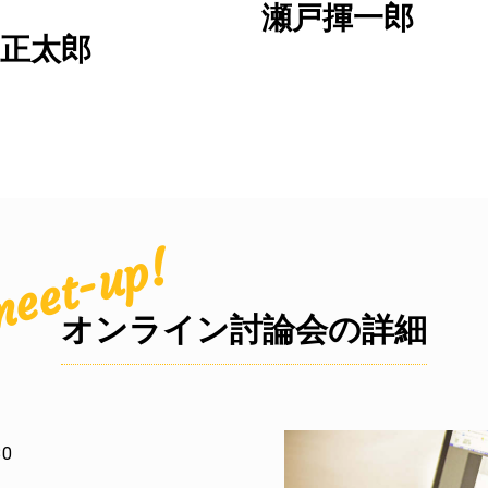
瀬戸揮一郎
正太郎
meet-up!
オンライン討論会の詳細
0