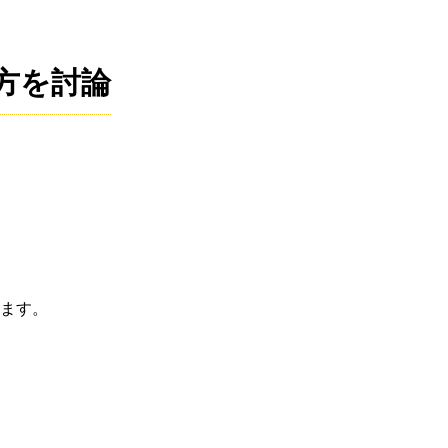
方を討論
。
ます。