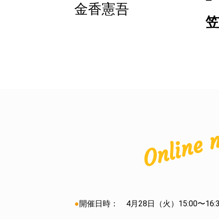
ー
金香憲吾
笠
Online 
●
開催日時： 4月28日（火）15:00〜16:3