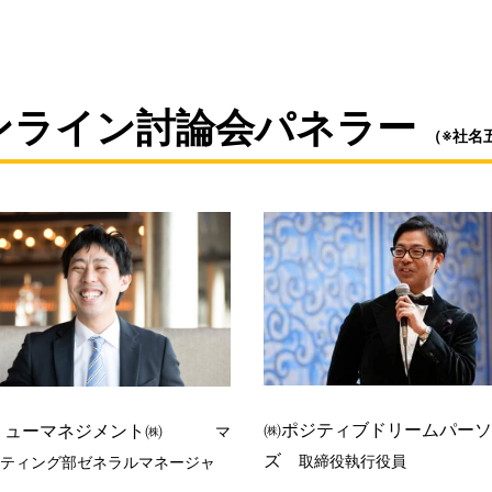
ンライン討論会パネラー 
（※社名
㈱ポジティブドリームパーソ
リューマネジメント㈱
マ
ズ
取締役執行役員
ティング部ゼネラルマネージャ