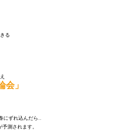
きる
え
論会」
。
春にずれ込んだら…
が予測されます。