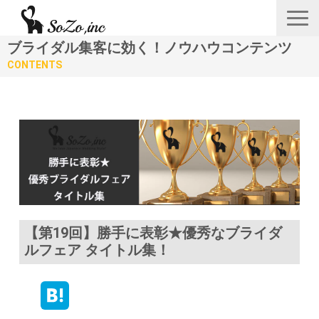
ブライダル集客に効く！ノウハウコンテンツ
会社概要
CONTENTS
ニュース＆リリース
サービス一覧
あつみゆりかオフィシャル情報
採用
【第19回】勝手に表彰★優秀なブライダ
お問い合わせフォーム
ルフェア タイトル集！