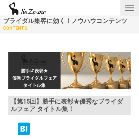
ブライダル集客に効く！ノウハウコンテンツ
会社概要
CONTENTS
ニュース＆リリース
サービス一覧
あつみゆりかオフィシャル情報
採用
【第15回】勝手に表彰★優秀なブライダ
お問い合わせフォーム
ルフェア タイトル集！