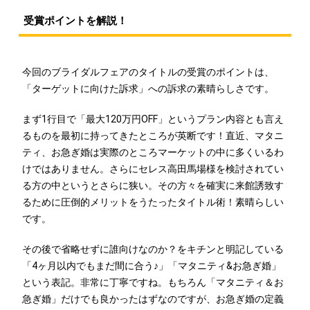
受賞ポイントを解説！
今回のブライダルフェアのタイトルの受賞のポイントは、
「ターゲットに向けた訴求」への訴求の素晴らしさです。
まず1行目で「最大120万円OFF」というプラン内容とも言え
るものを最初に持ってきたところが英断です！直近、マタニ
ティ、お急ぎ婚は実際のところマーケットの中に多くいるわ
けではありません。さらにセレス高田馬場様を検討されてい
る方の中というとさらに狭い。その方々を確実に来館誘致す
るために圧倒的メリットをうたったタイトル術！素晴らしい
です。
その後で省略せずに誰向けなのか？をキチンと明記している
「4ヶ月以内でもまだ間に合う♪」「マタニティ&お急ぎ婚」
という表記。非常に丁寧ですね。もちろん「マタニティ＆お
急ぎ婚」だけでも良かったはずなのですが、お急ぎ婚の定義