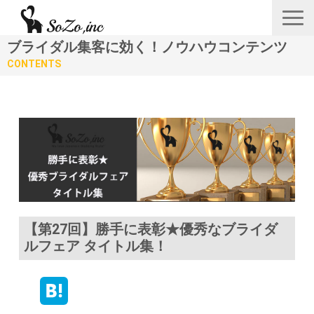
ブライダル集客に効く！ノウハウコンテンツ
会社概要
CONTENTS
ニュース＆リリース
サービス一覧
あつみゆりかオフィシャル情報
採用
【第27回】勝手に表彰★優秀なブライダ
お問い合わせフォーム
ルフェア タイトル集！