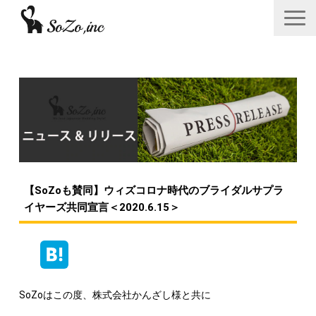
会社概要
ニュース＆リリース
サービス一覧
あつみゆりかオフィシャル情報
【SoZoも賛同】ウィズコロナ時代のブライダルサプラ
採用
イヤーズ共同宣言＜2020.6.15＞
お問い合わせフォーム
SoZoはこの度、株式会社かんざし様と共に