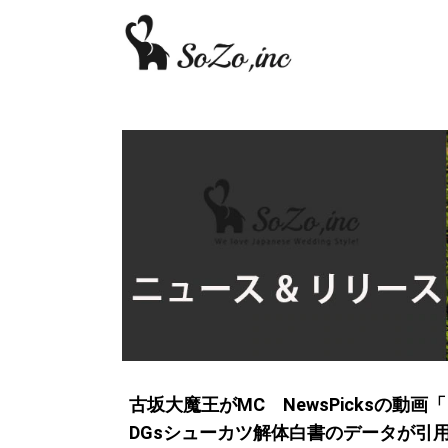
古坂大魔王がMC NewsPicksの
DGsシューカツ解体白書のデータが引用され