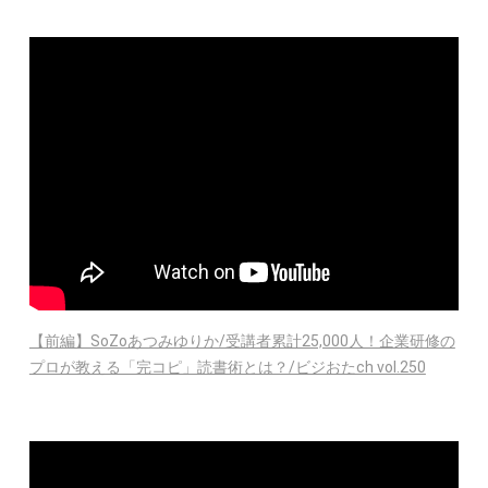
【前編】SoZoあつみゆりか/受講者累計25,000人！企業研修の
プロが教える「完コピ」読書術とは？/ビジおたch vol.250