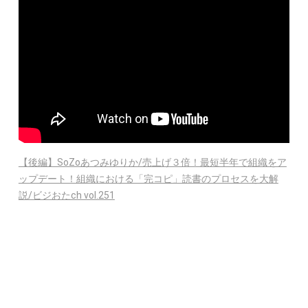
【後編】SoZoあつみゆりか/売上げ３倍！最短半年で組織をア
ップデート！組織における「完コピ」読書のプロセスを大解
説/ビジおたch vol.251