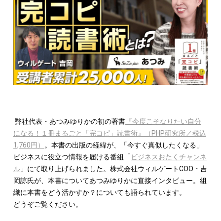
弊社代表・あつみゆりかの初の著書
『今度こそなりたい自分
になる！１冊まるごと「完コピ」読書術』（PHP研究所／税込
1,760円）
。本書の出版の経緯が、「今すぐ真似したくなる」
ビジネスに役立つ情報を届ける番組「
ビジネスおたくチャンネ
ル
」にて取り上げられました。株式会社ウィルゲートCOO・吉
岡諒氏が、本書についてあつみゆりかに直接インタビュー。組
織に本書をどう活かすか？についても語られています。
どうぞご覧ください。