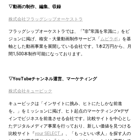
▽動画の制作、編集、収録
株式会社フラッグシップオーケストラ
フラッグシップオーケストラでは、「“非”常識を常識に」をビ
ジョンに掲げ、格安・大量動画制作サービス「
ムビラボ
」を基
軸とした動画事業を展開している会社です。1本2万円から、月
間1,500本制作可能になっております。
▽YouTubeチャンネル運営、マーケティング
株式会社キュービック
キュービックは「インサイトに挑み、ヒトにたしかな前進
を。」をミッションに掲げ、ヒト起点のマーケティング×デザ
インでビジネスを前進させる会社です。比較サイトを中心とし
たデジタルメディア事業を行っており、新しい価値を見つける
比較サイト『
your SELECT.
』、「もっといい求人」を探す人の